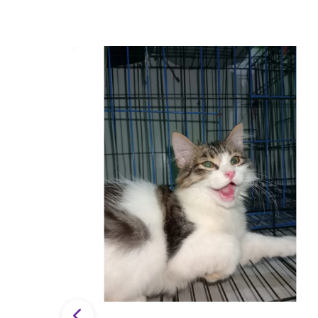
i 4
yang
at