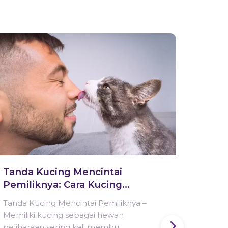
Arti
Kapa
Sebaga
meliha
membua
Baca 
Tanda Kucing Mencintai
Pemiliknya: Cara Kucing
Menunjukkan Rasa Sayang
Tanda Kucing Mencintai Pemiliknya –
Memiliki kucing sebagai hewan
peliharaan sering kali membu...