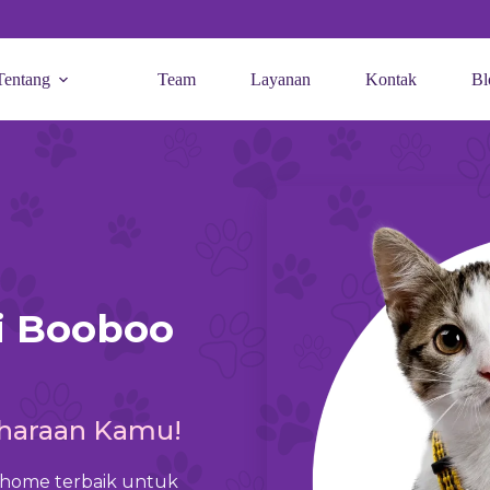
Tentang
Team
Layanan
Kontak
Bl
i Booboo
iharaan Kamu!
t home terbaik untuk