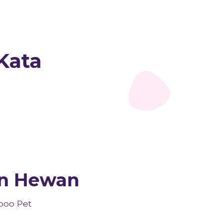
Kata
an Hewan
boo Pet